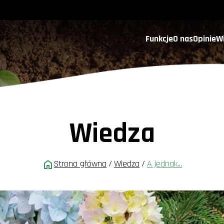
Funkcje
O nas
Opinie
W
Wiedza
Strona główna
/
Wiedza
/
A jednak...