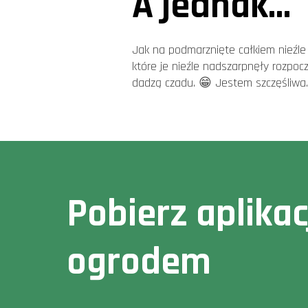
A jednak...
Jak na podmarznięte całkiem nieźle 
które je nieźle nadszarpnęły rozpocz
dadzą czadu. 😁 Jestem szczęśliwa
Pobierz aplika
ogrodem