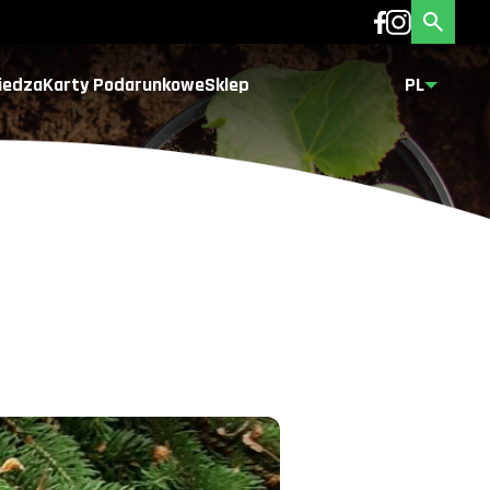
iedza
Karty Podarunkowe
Sklep
PL