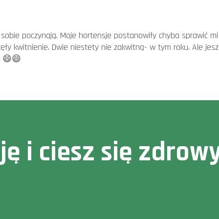
sobie poczynają. Moje hortensje postanowiły chyba sprawić mi 
ęły kwitnienie. Dwie niestety nie zakwitną- w tym roku. Ale jes
. 😄😄
cję i ciesz się zdr