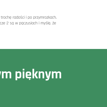
trochę radości i po przymrozkach,
zcze 2 są w pączusiach i myślę, że
owym pięknym