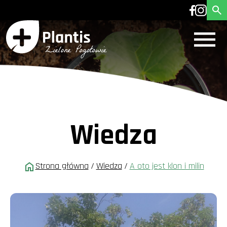
Wiedza
Strona główna
/
Wiedza
/
A oto jest klon i milin