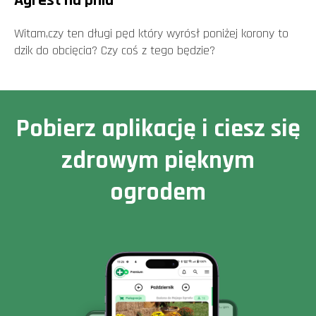
Agrest na pniu
Witam,czy ten długi pęd który wyrósł poniżej korony to
dzik do obcięcia? Czy coś z tego będzie?
Pobierz aplikację i ciesz się
zdrowym pięknym
ogrodem