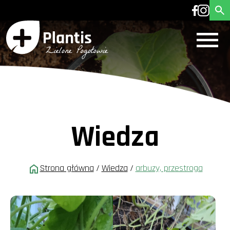
Wiedza
Strona główna
/
Wiedza
/
arbuzy, przestroga