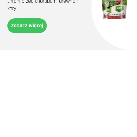
chroni przed chorobami drewna i
kory
Zobacz więcej