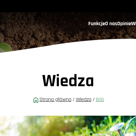
Funkcje
O nas
Opinie
W
Wiedza
Strona główna
/
Wiedza
/
Bób