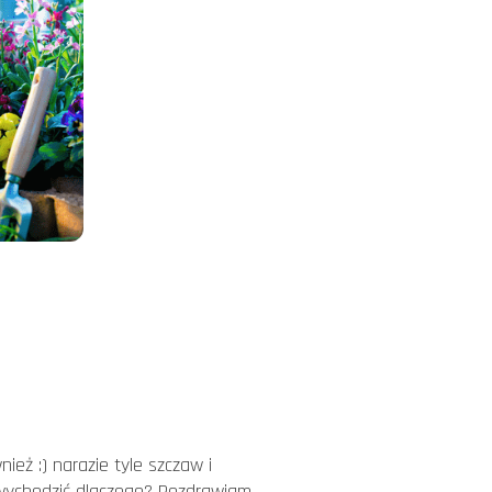
ż :) narazie tyle szczaw i
i wychodzić dlaczego? Pozdrawiam