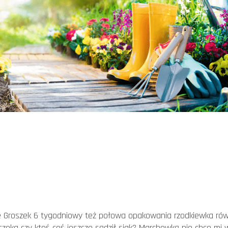
Groszek 6 tygodniowy też połowa opakowania rzodkiewka równie
a czeka czy ktoś coś jeszcze sądził siak? Marchewką nie chce m