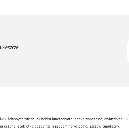
a kleszcze
uliściennych takich jak babka lancetowata, babka zwyczajna, gwiazdnica
ia czepna, stokrotka pospolita, niezapominajka polna, szczaw tępolistny.