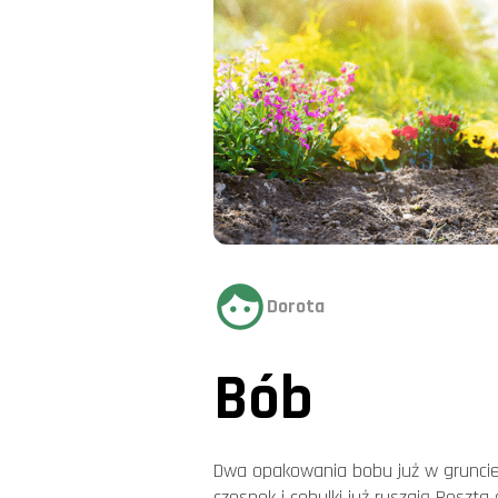
Dorota
Bób
Dwa opakowania bobu już w gruncie 
czosnek i cebulki już ruszają Reszt