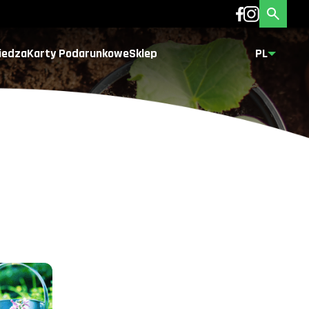
iedza
Karty Podarunkowe
Sklep
PL