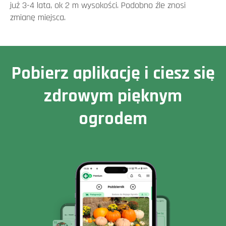
już 3-4 lata, ok 2 m wysokości. Podobno źle znosi
zmianę miejsca.
Pobierz aplikację i ciesz się
zdrowym pięknym
ogrodem