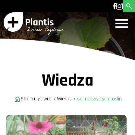
Wiedza
Strona główna
/
Wiedza
/
c.d. nazwy tych roslin