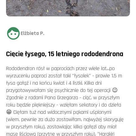
Elżbieta P.
Cięcie łysego, 15 letniego rododendrona
Rododendron rósł w paprociach przez wiele lat...po
wyrzuceniu paproci został taki "łysolek" - prawie 1,5 m
łysa gałąź i na końcu kwiat i 4 listki. Kilka dni
przygotowywałam się psychicznie do tej operacji 😉
Zgodnie z radami Pana Grzegorza - ciąć, w przyszłym
roku będzie piękniejszy - wzięłam sekatory i do dzieła
😁 Cięłam tuż nad widocznymi pąkami uśpionymi
(wiem, pewnie za dużo zostawiłam, najwyżej skoryguję
w przyszłym roku), zostawiając kilka gałęzi aby miał
masę liściową (przytnę w przyszłym roku). "Harakiri