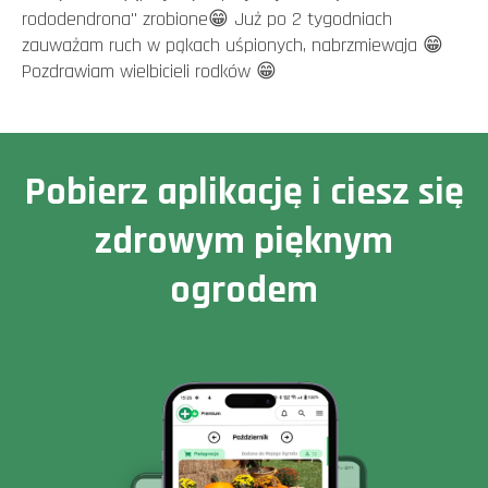
rododendrona" zrobione😁 Już po 2 tygodniach
zauważam ruch w pąkach uśpionych, nabrzmiewaja 😁
Pozdrawiam wielbicieli rodków 😁
Pobierz aplikację i ciesz się
zdrowym pięknym
ogrodem