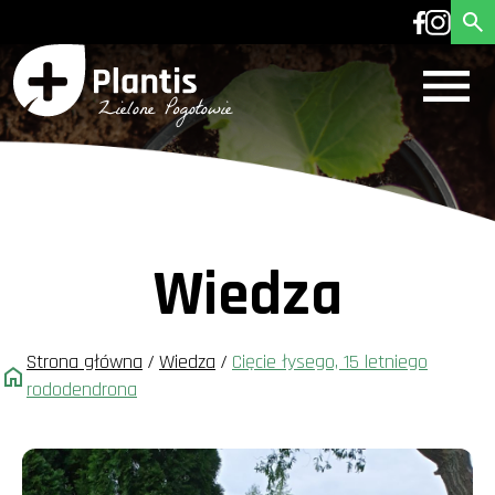
Wiedza
Strona główna
/
Wiedza
/
Cięcie łysego, 15 letniego
rododendrona