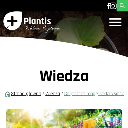
Wiedza
Strona główna
/
Wiedza
/
Co jeszcze mogę sadzic/siać?