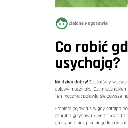
Zielone Pogotowie
Co robić gd
usychają?
No dzień dobry!
Zostaliśmy wezwani 
objawy mączniaka. Czy mączniakiem 
Ten mączniak pojawia się zawsze na j
Problem pojawia się, gdy catalpa na
choroba grzybowa - werticilioza. Ta 
glinie, pod nimi przebiega linia krop