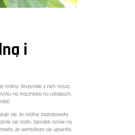
dną i
j rośliny. Wszystkie z nich noszą
prysku na mączniaka na catalpach.
robić.
zuje się, że roślinę zaatakowała
łaśnie się stało. Ogródek rośnie na
wiło, że werticilioza się ujawniła.