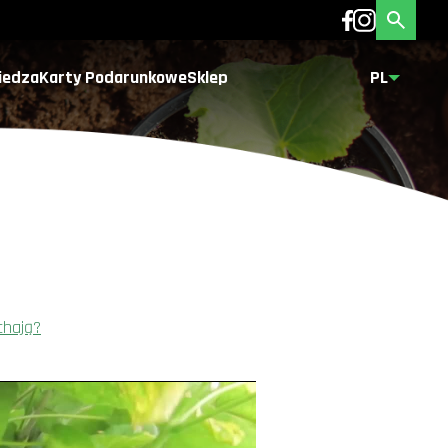
iedza
Karty Podarunkowe
Sklep
PL
chają?