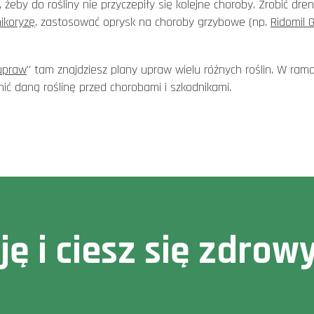
e, żeby do rośliny nie przyczepiły się kolejne choroby. Zrobić dre
ikoryzę
, zastosować oprysk na choroby grzybowe (np.
Ridomil 
upraw
" tam znajdziesz plany upraw wielu różnych roślin. W ra
nić daną roślinę przed chorobami i szkodnikami.
cję i ciesz się zdr