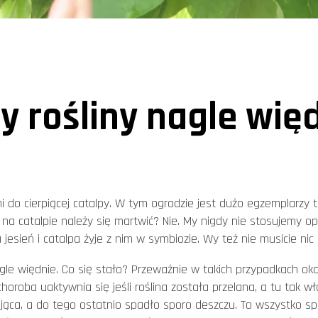
y rośliny nagle wię
do cierpiącej catalpy. W tym ogrodzie jest dużo egzemplarzy te
na catalpie należy się martwić? Nie. My nigdy nie stosujemy o
esień i catalpa żyje z nim w symbiozie. Wy też nie musicie nic 
gle więdnie. Co się stało? Przeważnie w takich przypadkach oka
choroba uaktywnia się jeśli roślina została przelana, a tu tak w
lująca, a do tego ostatnio spadło sporo deszczu. To wszystko spra