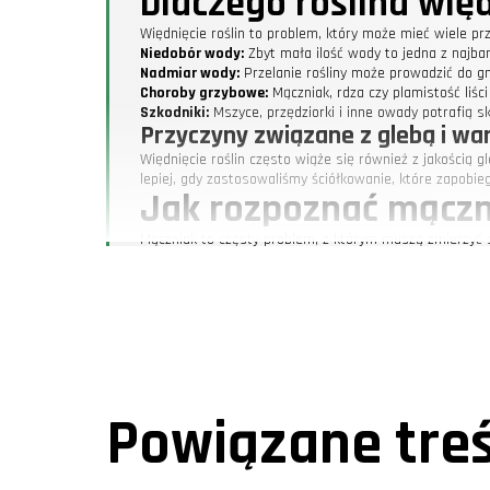
Dlaczego roślina wię
Więdnięcie roślin to problem, który może mieć wiele prz
Niedobór wody:
Zbyt mała ilość wody to jedna z najbar
Nadmiar wody:
Przelanie rośliny może prowadzić do gn
Choroby grzybowe:
Mączniak, rdza czy plamistość liśc
Szkodniki:
Mszyce, przędziorki i inne owady potrafią sk
Przyczyny związane z glebą i w
Więdnięcie roślin często wiąże się również z jakością
lepiej, gdy zastosowaliśmy ściółkowanie, które zapob
Jak rozpoznać mącznia
Mączniak to częsty problem, z którym muszą zmierzyć si
catalpy to pierwszy sygnał alarmowy. Gdy zobaczyliśmy 
Jak zwalczać mączniaka?
Oto nasze sprawdzone metody:
Przycinanie:
Usuwanie zainfekowanych części rośliny
Zastosowanie fungicydów:
Użycie naturalnych prepar
Poprawa cyrkulacji powietrza:
Usunięcie gęstych liśc
Praktyczne wskazówk
Powiązane treś
Jak uniknąć problemów z więdnącymi roślinami w przys
Zawsze sprawdzaj glebę przed podlaniem – czy jest suc
Pamiętaj o odpowiednim drenażu – założenie warstwy d
Regularnie kontroluj swoje rośliny – wczesne wykrycie 