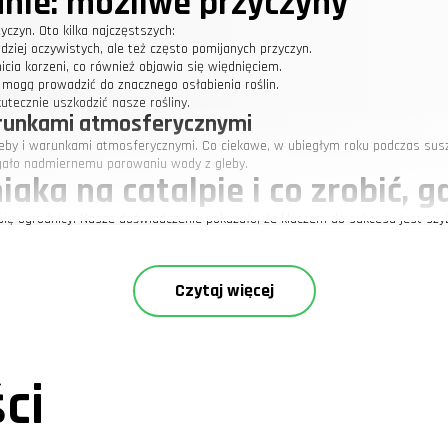
dnie: możliwe przyczyny
yczyn. Oto kilka najczęstszych:
dziej oczywistych, ale też często pomijanych przyczyn.
icia korzeni, co również objawia się więdnięciem.
i mogą prowadzić do znacznego osłabienia roślin.
utecznie uszkodzić nasze rośliny.
arunkami atmosferycznymi
 gleby i warunkami atmosferycznymi. Co ciekawe, w ubiegłym roku podczas susz
iegało nadmiernemu parowaniu wody z gleby.
ka na catalpie i co zrobić, g
ę ogrodnicy. Nasze doświadczenie pokazało, że kluczem do sukcesu jest szybki
to po raz pierwszy, poczuliśmy się zaniepokojeni, ale szybko wdrożyliśmy odp
Czytaj więcej
 pomaga zahamować rozwój choroby.
atów ochronnych, takich jak wyciąg z czosnku czy specjalistyczne środki che
i poprawia wentylację, co utrudnia rozwój grzybów.
i na przyszłość
ci
złości? Z naszych doświadczeń wynika, że warto stosować się do kilku pods
ha na głębokość około 2-3 cm? Jeśli tak, to czas na podlewanie.
renażowej pod rośliną pomaga uniknąć przelania.
choroby daje największe szanse na jej zwalczenie.