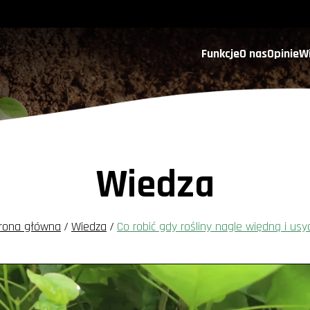
Funkcje
O nas
Opinie
W
Wiedza
rona główna
/
Wiedza
/
Co robić gdy rośliny nagle więdną i usy