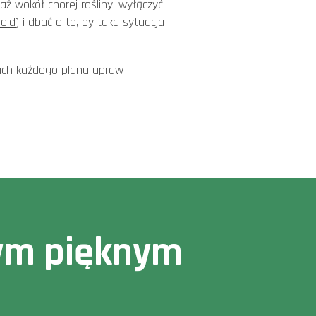
naż wokół chorej rośliny, wyłączyć
Gold
) i dbać o to, by taka sytuacja
mach każdego planu upraw
owym pięknym