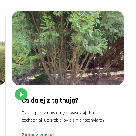
 nasze doświadczenia pokazują, że odpowiednia pielęgnacja przekłada się na ob
 każda roślina jest pełna życia?
ko wsparcie dla ogrodników
wiają życie ogrodnika. Aplikacja Plantis to doskonałe wsparcie dla każdego,
podlewanie i otrzymywać praktyczne wskazówki.
kację Plantis?
liwości, jakie daje nam technologia. Dzięki aplikacji Plantis:
a lepiej zrozumieć ich potrzeby.
 dzięki funkcji skanowania roślin.
lęgnacyjnych, takich jak podlewanie czy nawożenie.
nologii w ogrodnictwie, teraz nie wyobraża sobie pracy w ogrodzie bez tej ap
adczenie to klucz do sukcesu
 praca, ale przede wszystkim pasja. Każdego dnia uczymy się czegoś nowego, 
ię – to często początek fascynującej drogi do zrozumienia, jakimi cudownymi s
Co dalej z tą thują?
Dzisiaj porozmawiamy o wysokiej thuji
zachodniej. Co zrobić, by się nie rozchylała?
Zobacz więcej