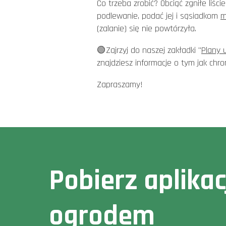
Co trzeba zrobić? Obciąć zgniłe liści
podlewanie, podać jej i sąsiadkom
m
(zalanie) się nie powtórzyła.
🟢Zajrzyj do naszej zakładki "
Plany 
znajdziesz informacje o tym jak chro
Zapraszamy!
Pobierz aplika
ogrodem