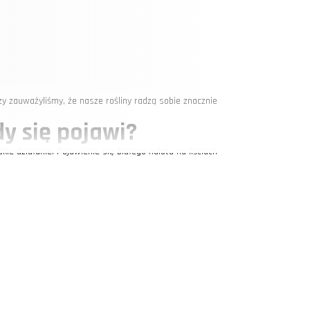
y zauważyliśmy, że nasze rośliny radzą sobie znacznie
dy się pojawi?
e działanie. Pojawienie się białego nalotu na liściach
owiednie środki zaradcze.
miczne, może skutecznie zwalczać mączniaka.
tawowych zasad: