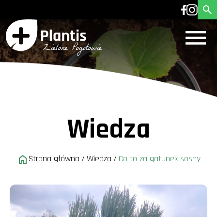
Wiedza
Strona główna
/
Wiedza
/
Co to za gatunek sosny