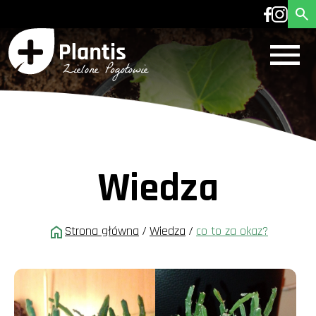
Wiedza
Strona główna
/
Wiedza
/
co to za okaz?