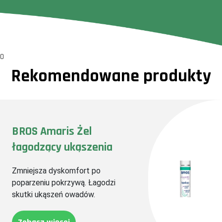
0
Rekomendowane produkty
BROS Amaris Żel
łagodzący ukąszenia
Zmniejsza dyskomfort po
poparzeniu pokrzywą. Ł
agodzi
skutki ukąszeń owadów.