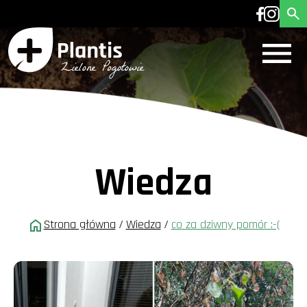
Wiedza
Strona główna
/
Wiedza
/
co za dziwny pomór :-(