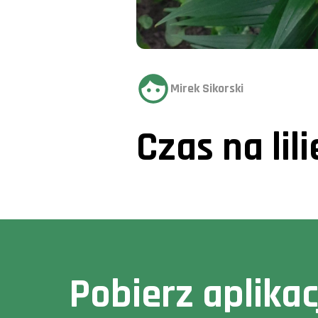
Mirek Sikorski
Czas na lil
Pobierz aplika