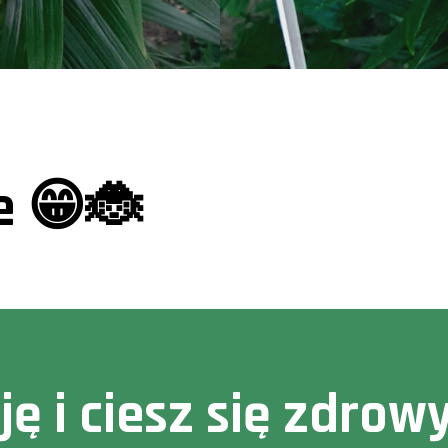
ie 😁🐞
cję i ciesz się zdr