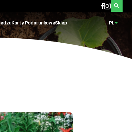
iedza
Karty Podarunkowe
Sklep
PL