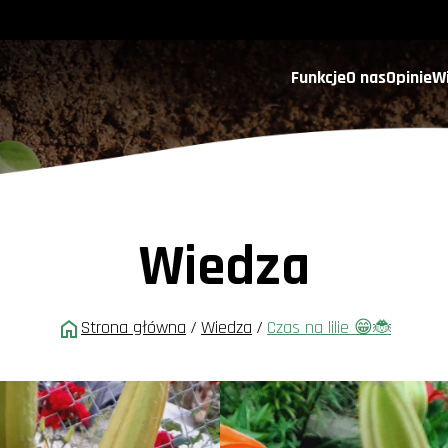
Funkcje
O nas
Opinie
W
Wiedza
Strona główna
/
Wiedza
/
Czas na lilie 😁🐞