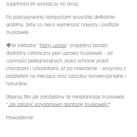
zupełności im wystarczy na teraz.
Po podsypywaniu kompostem wszystko delikatnie
grabimy, żeby co nieco wymieszać nawozy i podłoże
truskawek.
🍓W zakładce "
Plany upraw
" znajdziesz bardzo
dokładny całoroczny plan uprawy truskawek - od
czynności pielęgnacyjnych, przez ochronę przed
chorobami i szkodnikami, aż po nawożenie - wszystko z
podziałem na miesiące oraz sposoby: konwencjonalne i
naturalne.
Obejrzyj film jak założyliśmy tę miniplantację truskawek:
"
Jak założyć przydomową plantację truskawek?
"
Powodzenia!