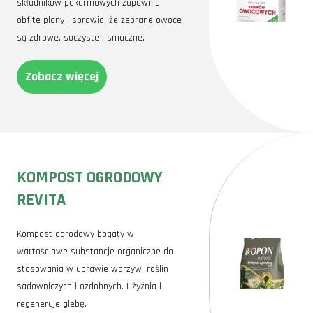
składników pokarmowych zapewnia
soczystych owoców? Mamy nadzieję, że nasze porady pomogą Wam
osiągnąć sukces w uprawie truskawek. Pamiętajcie, aby
obfite plony i sprawia, że zebrane owoce
eksperymentować i dostosowywać metody do własnych warunków
są zdrowe, soczyste i smaczne.
ogrodowych. Każdy sezon może przynieść nowe doświadczenia i
inspiracje!
Zobacz więcej
KOMPOST OGRODOWY
REVITA
Kompost ogrodowy bogaty w
wartościowe substancje organiczne do
stosowania w uprawie warzyw, roślin
sadowniczych i ozdobnych. Użyźnia i
regeneruje glebę.