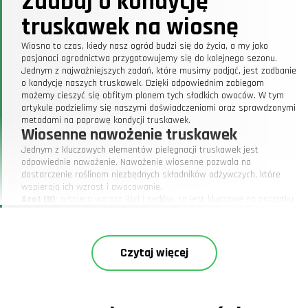
Zadbaj o kondycję
truskawek na wiosnę
Wiosna to czas, kiedy nasz ogród budzi się do życia, a my jako
pasjonaci ogrodnictwa przygotowujemy się do kolejnego sezonu.
Jednym z najważniejszych zadań, które musimy podjąć, jest zadbanie
o kondycję naszych truskawek. Dzięki odpowiednim zabiegom
możemy cieszyć się obfitym plonem tych słodkich owoców. W tym
artykule podzielimy się naszymi doświadczeniami oraz sprawdzonymi
metodami na poprawę kondycji truskawek.
Wiosenne nawożenie truskawek
Jednym z kluczowych elementów pielęgnacji truskawek jest
odpowiednie nawożenie. Nawożenie wiosenne pozwala na
dostarczenie roślinom niezbędnych składników odżywczych, które
wspierają ich wzrost i owocowanie.
Azot (N)
: wspiera wzrost liści i pędów, co jest kluczowe na początku
sezonu.
Fosfor (P)
: ważny dla rozwoju korzeni i owoców.
Potas (K)
: poprawia odporność roślin na choroby i wpływa na jakość
owoców.
Czytaj więcej
Co ciekawe, w ubiegłym roku po raz pierwszy zastosowaliśmy
ekologiczny nawóz na bazie obornika, co przyniosło znakomite
rezultaty. Truskawki nie tylko obrodziły obficie, ale i były wyjątkowo
smaczne. Warto pamiętać, że nawożenie truskawek powinno być