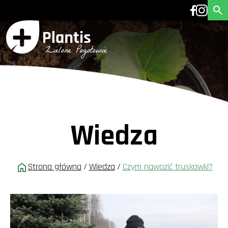
Wiedza
Strona główna
/
Wiedza
/
Czym nawozić truskawki?