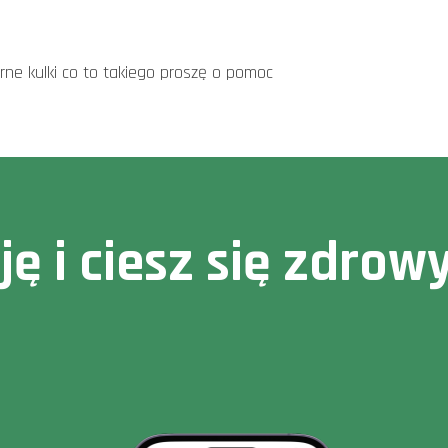
arne kulki co to takiego proszę o pomoc
cję i ciesz się zdr