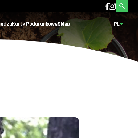
iedza
Karty Podarunkowe
Sklep
PL