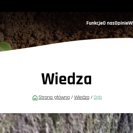
Funkcje
O nas
Opinie
W
Wiedza
Strona główna
/
Wiedza
/
Dąb