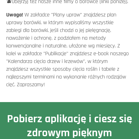
🫐Obejrzyj też nasze inne filmy o borówce (linki poniżej).
Uwaga!
W zakładce "Plany upraw" znajdziesz
plan
uprawy borówki
, w którym wypisaliśmy wszystkie
zabiegi dla borówki, jeśli chodzi o jej pielęgnację,
nawożenie i ochronę, z podziałem na metody
konwencjonalne i naturalne, ułożone wg miesięcy. Z
kolei w zakładce "Publikacje" znajdziesz e-book naszego
"Kalendarza cięcia drzew i krzewów", w którym
znajdziesz wszystkie sposoby cięcia roślin i tabele z
najlepszymi terminami na wykonanie różnych rodzajów
cięć. Zapraszamy!
Pobierz aplikację i ciesz się
zdrowym pięknym