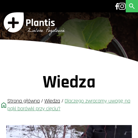
Wiedza
Strona główna
/
Wiedza
/
Dlaczego zwracamy uwagę na
pąki borówki przy cięciu?