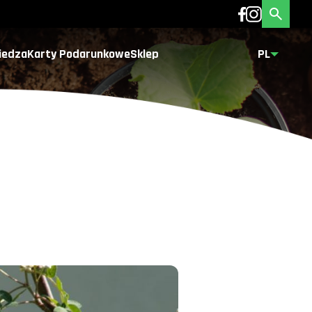
iedza
Karty Podarunkowe
Sklep
PL