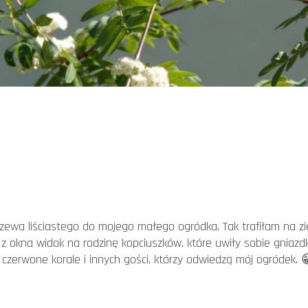
ewa liściastego do mojego małego ogródka. Tak trafiłam na z
 z okna widok na rodzinę kopciuszków, które uwiły sobie gniaz
czerwone korale i innych gości, którzy odwiedzą mój ogródek. 