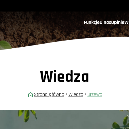
Funkcje
O nas
Opinie
W
Wiedza
Strona główna
/
Wiedza
/
Drzewo