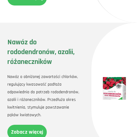
Nawóz do
rododendronów, azalii,
różaneczników
Nawóz o obniżonej zawartości chlorków,
regulujący kwasowość podłoża
odpowiednio do potrzeb rododendronów,
azalii i różaneczników. Przedłuża okres
kwitnienia, stymuluje powstawanie
pąków kwiatowych.
Zobacz więcej