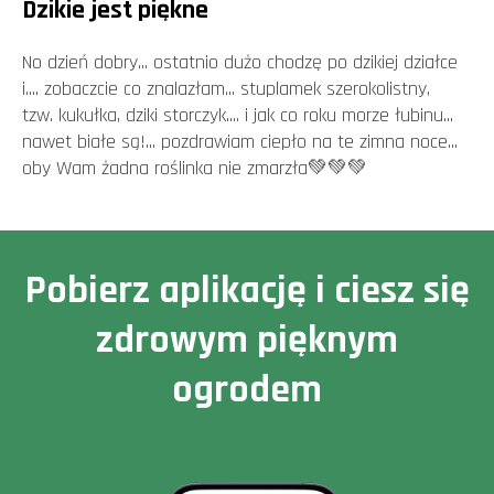
Dzikie jest piękne
No dzień dobry... ostatnio dużo chodzę po dzikiej działce
i.... zobaczcie co znalazłam... stuplamek szerokolistny,
tzw. kukułka, dziki storczyk.... i jak co roku morze łubinu...
nawet białe są!... pozdrawiam ciepło na te zimna noce...
oby Wam żadna roślinka nie zmarzła💚💚💚
Pobierz aplikację i ciesz się
zdrowym pięknym
ogrodem