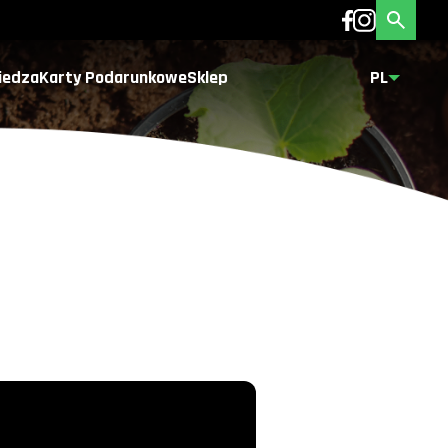
iedza
Karty Podarunkowe
Sklep
PL