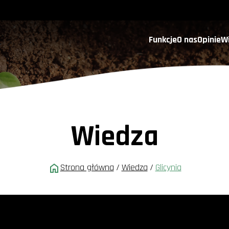
Funkcje
O nas
Opinie
W
Wiedza
Strona główna
/
Wiedza
/
Glicynia