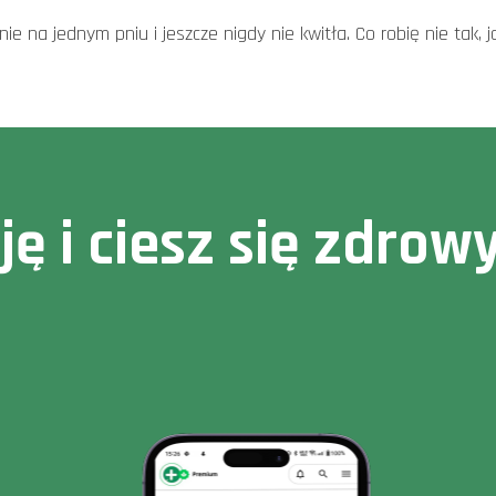
nie na jednym pniu i jeszcze nigdy nie kwitła. Co robię nie tak, j
cję i ciesz się zdr