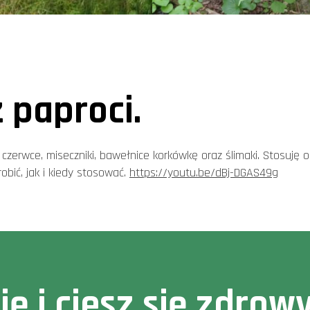
 paproci.
zerwce, miseczniki, bawełnice korkówkę oraz ślimaki. Stosuję od 
obić, jak i kiedy stosować.
https://youtu.be/dBj-DGAS49g
cję i ciesz się zdr