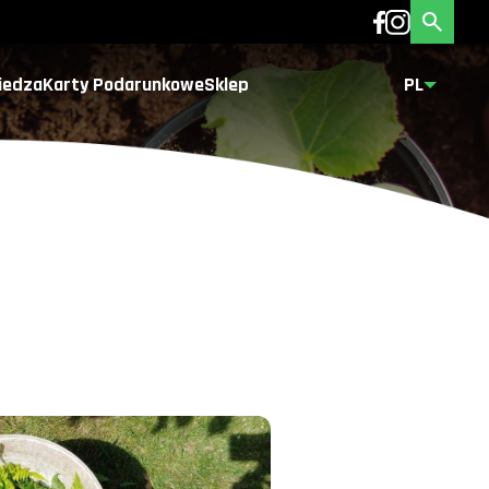
iedza
Karty Podarunkowe
Sklep
PL