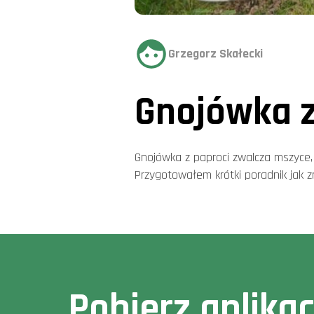
Grzegorz Skałecki
Gnojówka z
Gnojówka z paproci zwalcza mszyce, c
Przygotowałem krótki poradnik jak zr
Pobierz aplika