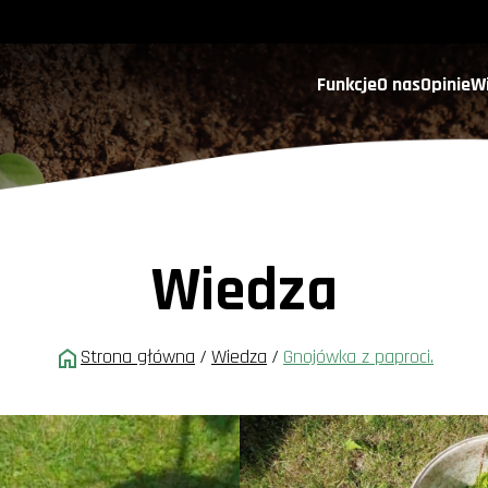
Funkcje
O nas
Opinie
W
Wiedza
Strona główna
/
Wiedza
/
Gnojówka z paproci.