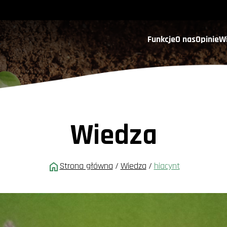
Funkcje
O nas
Opinie
W
Wiedza
Strona główna
/
Wiedza
/
hiacynt