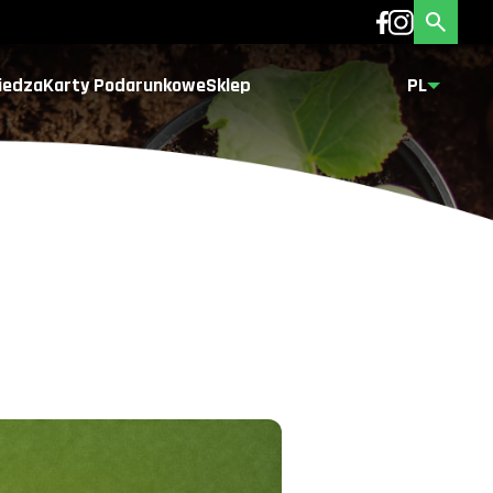
iedza
Karty Podarunkowe
Sklep
PL