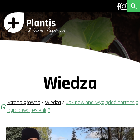
Wiedza
Strona główna
/
Wiedza
/
Jak powinna wyglądać hortensja
ogrodowa jesienią?