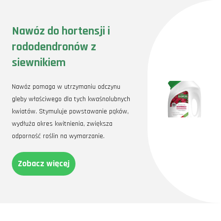
Dopasuj odmiany hortensji do lokalnych warunków klimatycznych.
Regularnie przycinaj hortensję ogrodową, aby stymulować kwitnienie.
Zadbaj o odpowiednie podlewanie i nawożenie.
Nawóz do hortensji i
Przesadzaj roślinę w odpowiednich terminach i zabezpiecz na zimę.
Czy warto poświęcić tyle uwagi hortensji ogrodowej? Zdecydowanie
rododendronów z
tak! Każda chwila spędzona na pielęgnacji tej rośliny jest
wynagradzana widokiem pięknych, bujnych kwiatów, które przyciągają
siewnikiem
wzrok i zachwycają swoją delikatnością. A może masz własne
doświadczenia związane z hortensjami, którymi chciałbyś się
podzielić?
Nawóz pomaga w utrzymaniu odczynu
gleby właściwego dla tych kwaśnolubnych
kwiatów. Stymuluje powstawanie pąków,
wydłuża okres kwitnienia, zwiększa
odporność roślin na wymarzanie.
Zobacz więcej