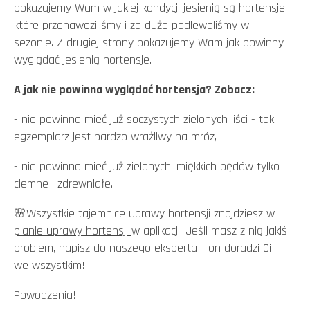
pokazujemy Wam w jakiej kondycji jesienią są hortensje,
które przenawoziliśmy i za dużo podlewaliśmy w
sezonie. Z drugiej strony pokazujemy Wam jak powinny
wyglądać jesienią hortensje.
A jak nie powinna wyglądać hortensja? Zobacz:
- nie powinna mieć już soczystych zielonych liści - taki
egzemplarz jest bardzo wrażliwy na mróz,
- nie powinna mieć już zielonych, miękkich pędów tylko
ciemne i zdrewniałe.
🌸Wszystkie tajemnice uprawy hortensji znajdziesz w
planie uprawy hortensji
w aplikacji. Jeśli masz z nią jakiś
problem,
napisz do naszego eksperta
- on doradzi Ci
we wszystkim!
Powodzenia!