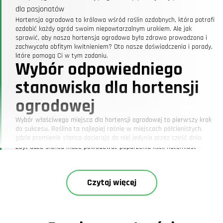
dla pasjonatów
Hortensja ogrodowa to królowa wśród roślin ozdobnych, która potrafi
ozdobić każdy ogród swoim niepowtarzalnym urokiem. Ale jak
sprawić, aby nasza hortensja ogrodowa była zdrowo prowadzona i
zachwycała obfitym kwitnieniem? Oto nasze doświadczenia i porady,
które pomogą Ci w tym zadaniu.
Wybór odpowiedniego
stanowiska dla hortensji
ogrodowej
Wybór właściwego miejsca dla hortensji ogrodowej to pierwszy krok
do sukcesu. Roślina ta najlepiej rośnie w miejscach półcienistych,
gdzie promienie słońca docierają do niej jedynie przez część dnia.
Zbyt dużo słońca może powodować poparzenia liści, natomiast
całkowity cień może wpłynąć na słabsze kwitnienie. Nasze hortensje
ogrodowe najpiękniej rozwijają się na wschodniej stronie ogrodu,
gdzie słońce pojawia się tylko rano.
Czytaj więcej
Co ciekawe, nasz sąsiad ma na ten temat nieco inne spojrzenie -
jego hortensje ogrodowe stoją w pełnym słońcu przez większość
dnia i, o dziwo, rosną bujnie. Jak widać, rośliny potrafią nas
zaskoczyć, a indywidualne warunki mogą się różnić.
Odmiany hortensji ogrodowej a lokalne