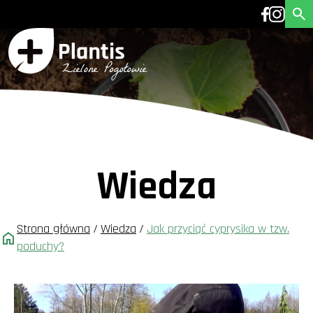
Wiedza
Strona główna
/
Wiedza
/
Jak przyciąć cyprysika w tzw.
poduchy?