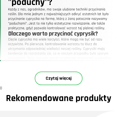
"poduchy"?
Każdy z nas, ogrodników, ma swoje ulubione techniki przycinania
roślin. Dla mnie jednym z najważniejszych odkryć ostatnich lat było
przycinanie cyprysika na formę, którą z żoną potocznie nazywamy
"poduchami". Jest to nie tylko estetyczne rozwiązanie, ale także
praktyczne, gdyż pozwala kontrolować wzrost tej pięknej rośliny.
Dlaczego warto przycinać cyprysik?
Cięcie cyprysika ma wiele korzyści, które mogą nie być od razu
oczywiste. Po pierwsze, kontrolowanie wzrostu to klucz do
utrzymania odpowiedniej wielkości naszej rośliny. Cyprysiki mają
tendencję do rozrastania się, co w naszym przypadku było sporym
wyzwaniem. Nasz cyprysik zaczął przytłaczać przestrzeń w ogrodzie,
dlatego zdecydowaliśmy się na regularne cięcie. Co ciekawe, w
ubiegłym roku przegapiliśmy jedno przycinanie i od razu
zauważyliśmy, jak szybko roślina zaczęła rosnąć w niepożądanym
kierunku.
Czytaj więcej
Jak przycinać cyprysik, aby uzyskać
formę "poduchy"?
0
Rekomendowane produkty
Technika przycinania cyprysika na "poduchy" nie jest skomplikowana,
ale wymaga precyzji i regularności. Oto kilka kroków, które warto
wziąć pod uwagę:
Wybierz odpowiedni czas:
Najlepszy moment na cięcie cyprysika to
wczesna wiosna lub późne lato, kiedy roślina ma jeszcze czas na