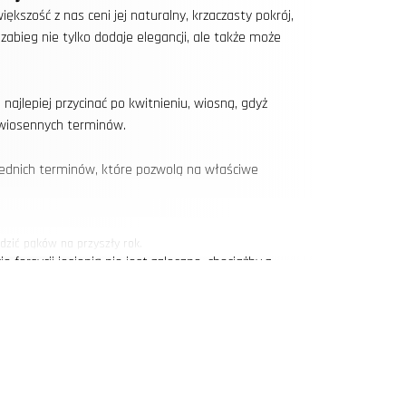
szość z nas ceni jej naturalny, krzaczasty pokrój,
abieg nie tylko dodaje elegancji, ale także może
ajlepiej przycinać po kwitnieniu, wiosną, gdyż
ę wiosennych terminów.
owiednich terminów, które pozwolą na właściwe
dzić pąków na przyszły rok.
orsycji jesienią nie jest zalecane, chociażby z