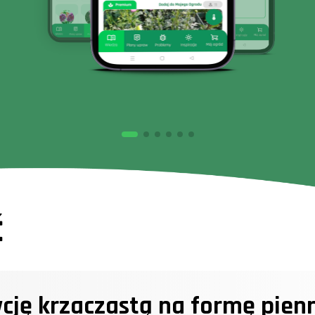
ć
cję krzaczastą na formę pien