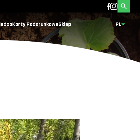
iedza
Karty Podarunkowe
Sklep
PL