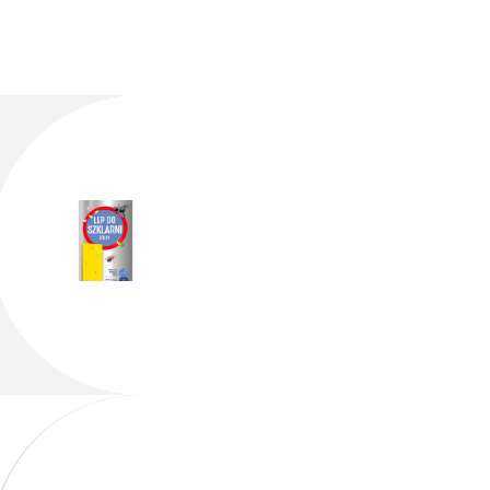
ewnego razu postanowiłam przyciąć naszą forsycję
ciej niż zwykle. Mój sąsiad ma na to inne spojrzenie
k? Zawsze usuwaj martwe gałęzie, które mogą być
ięcie, ale także zdrowa gleba i odpowiednie
ile radości daje widok pierwszych pąków forsycji,
e forsycji i przekształcanie jej w formę, o której
grodnictwo to nie tylko obowiązek, ale przede
 eksperymentujmy i uczmy się na własnych błędach, by