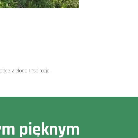
dce Zielone Inspiracje.
owym pięknym