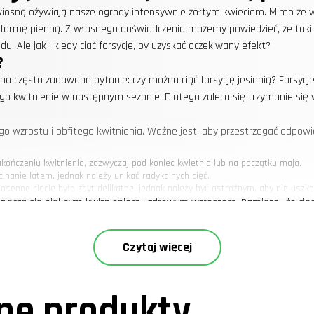
iosną ożywiają nasze ogrody intensywnie żółtym kwieciem. Mimo że więk
a formę pienną. Z własnego doświadczenia możemy powiedzieć, że taki z
 Ale jak i kiedy ciąć forsycje, by uzyskać oczekiwany efekt?
?
 często zadawane pytanie: czy można ciąć forsycję jesienią? Forsycje n
jego kwitnienie w następnym sezonie. Dlatego zaleca się trzymanie si
owego wzrostu i obfitego kwitnienia. Ważne jest, aby przestrzegać odp
kończeniu kwitnienia, zazwyczaj pod koniec kwietnia lub na początku maja.
inanie latem, jednak należy unikać radykalnych cięć.
osenne cięcie było zbyt delikatne, jednak należy być ostrożnym, aby nie uszko
ęczą się pięknym kwitnieniem i zdrowym wzrostem. Pamiętaj, że cięcie f
formę pienną?
Czytaj więcej
nną wymaga zastosowania specyficznej techniki cięcia. Polega ona na:
„pnia”.
, która nam odpowiada.
e produkty
ałązek na szczycie.
larnego przycinania w ciągu kilku lat, ale rezultat potrafi zachwycić!