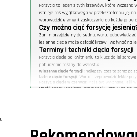
Forsycja to jeden z tych krzewów, które wczesną w
istnieje coś wyjątkowego w przekształceniu jej n
wprowadzić element zaskoczenia do każdego ogrodu.
Czy można ciąć forsycję jesienią
Zanim przejdziemy do sedna, warto odpowiedzieć na
jesienne cięcie może osłabić krzew i wpłynąć na 
Terminy i techniki cięcia forsycji
Forsycja cięcie po kwitnieniu to klucz do jej zdr
pobudzenie rośliny do wzrostu:
Wiosenne cięcie forsycji:
Najlepszy czas to zaraz po za
Letnie cięcie forsycji:
Warto przeprowadzić lekkie przyc
Forsycja cięcie w czerwcu:
Może być wykonane, jeśli wi
Dzięki odpowiedniemu przycinaniu krzewy te odwdzi
powodu ryzyka narażenia jej na przymrozki.
Jak ciąć forsycję, aby osiągnąć 
Przekształcenie forsycji krzaczastej na formę pie
Wybraniu jednego, najsilniejszego pędu jako przyszłego 
0
Usunięciu wszystkich bocznych odrostów do wysokości
Rekomendowan
Przycinaniu wierzchołka, by pobudzić rozwój bocznych g
Tego typu kształtowanie wymaga cierpliwości i regu