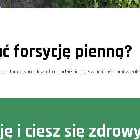
ąć forsycję pienną?
o uformowanie kształtu. Podzielcie się swoimi roślinami w zakła
cję i ciesz się zdr