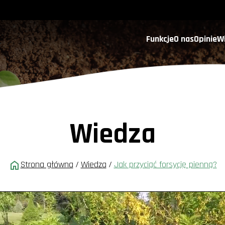
Funkcje
O nas
Opinie
W
Wiedza
Strona główna
/
Wiedza
/
Jak przyciąć forsycję pienną?