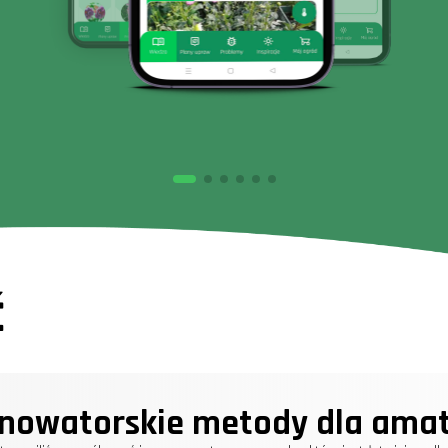
ć
 nowatorskie metody dla ama