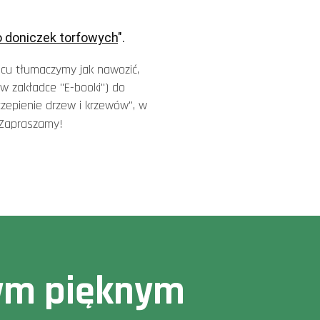
o doniczek torfowych
". 
iącu tłumaczymy jak nawozić,
w zakładce "E-booki") do
zczepienie drzew i krzewów", w
. Zapraszamy!
owym pięknym