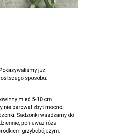
 Przygotowywanie sadzonek róży "po grzegorzowemu". Pokazywaliśmy już 
rostszego sposobu. 
owinny mieć 5-10 cm 
eby nie parował zbyt mocno. 
adzonki. Sadzonki wsadzamy do 
ziennie, ponieważ róża 
 środkiem grzybobójczym. 