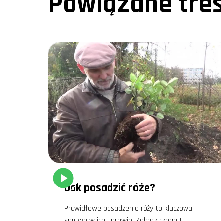
Powiązane treś
Jednym z najbardziej tradycyjnych sposobów jest rozmn
popełniliśmy kilka błędów, które nauczyły nas cennych 
Wybierz zdrowe i mocne patyki.
Przygotuj glebę, która będzie wilgotna i dobrze napowi
Regularnie sprawdzaj stan wilgotności i nasłonecznieni
W naszym przypadku, pierwsze rozmnażanie róż z patykó
Teraz, z większym doświadczeniem, potrafimy lepiej oce
Podsumowanie: magia rozmnażan
Rozmnażanie róż to nie tylko technika, ale prawdziwa s
ma swoje zalety i może przynieść upragnione efekty. D
Nasze doświadczenia pokazują, że warto zaryzykować i
doświadczenia zachęcą Was do spróbowania nowych me
Niech róże kwitną w Waszych ogrodach, a każdy kolejn
Jak posadzić róże?
Prawidłowe posadzenie róży to kluczowa
sprawa w ich uprawie. Zobacz czemu!