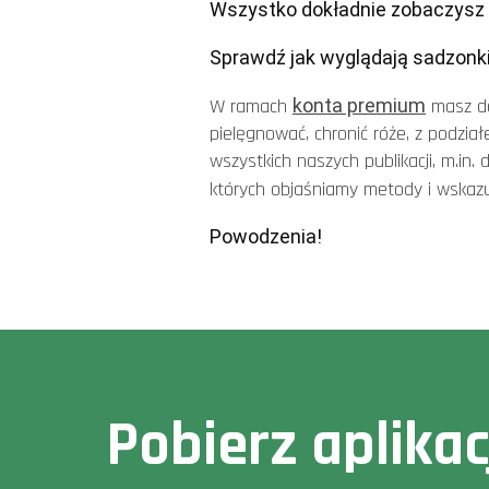
Wszystko dokładnie zobaczysz 
Sprawdź jak wyglądają sadzonki r
W ramach
konta premium
masz d
pielęgnować, chronić róże, z podzi
wszystkich naszych publikacji, m.in. 
których objaśniamy metody i wskazuj
Powodzenia!
Pobierz aplika