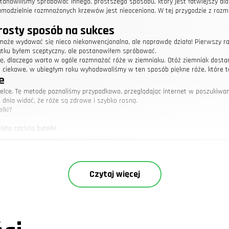
tanowiliśmy spróbować innego, prostszego sposobu, który jest łatwiejszy dl
 samodzielnie rozmnożonych krzewów jest nieoceniona. W tej przygodzie z ro
rosty sposób na sukces
może wydawać się nieco niekonwencjonalna, ale naprawdę działa! Pierwszy ra
zątku byłem sceptyczny, ale postanowiłem spróbować.
ę, dlaczego warto w ogóle rozmnażać róże w ziemniaku. Otóż ziemniak dostar
ciekawe, w ubiegłym roku wyhodowaliśmy w ten sposób piękne róże, które te
e
ce. Tę metodę poznaliśmy przypadkowo, przeglądając internet w poszukiwaniu
 dnia widać, że róże są zdrowe i szybko rosną.
elki?
ętą częścią butelki.
róże w bananie i aloesie
ania róż w bananie i aloesie, słyszeliśmy wiele pozytywnych opinii od innych
oszą rezultaty, zwłaszcza jeśli chodzi o jesienne rozmnażanie róż.
Czytaj więcej
nąć najlepsze efekty?
 rozpoczęciem przygody z rozmnażaniem róż. Kluczem do sukcesu jest odpowie
arunki pogodowe sprzyjają ukorzenianiu się sadzonek.
dą sprzyjającą chwilę. Co ciekawe, w zeszłym roku udało nam się rozmnożyć 
liwej opieki, jaką otoczyliśmy młode rośliny.
to zrobić?