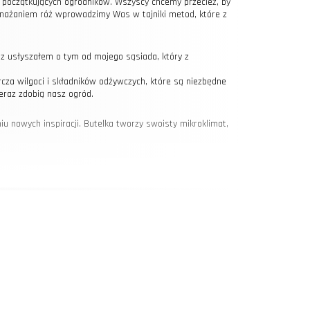
a początkujących ogrodników. Wszyscy chcemy przecież, by
zmnażaniem róż wprowadzimy Was w tajniki metod, które z
z usłyszałem o tym od mojego sąsiada, który z
cza wilgoci i składników odżywczych, które są niezbędne
raz zdobią nasz ogród.
 nowych inspiracji. Butelka tworzy swoisty mikroklimat,
 ogrodników. Mój sąsiad ma na to inne spojrzenie –
dni dobór czasu. Z doświadczenia wiemy, że najlepszym
róże chińskie, które doskonale przetrwały zimę. Nasz