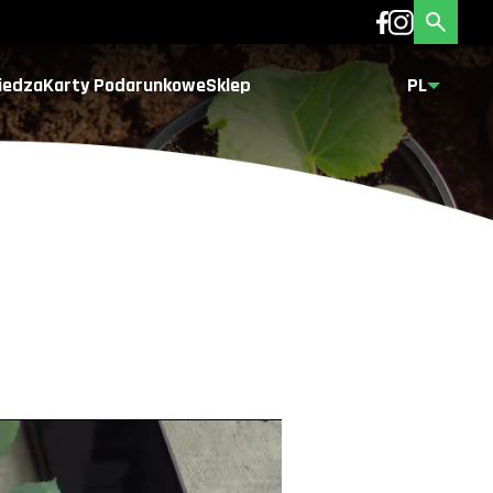
iedza
Karty Podarunkowe
Sklep
PL