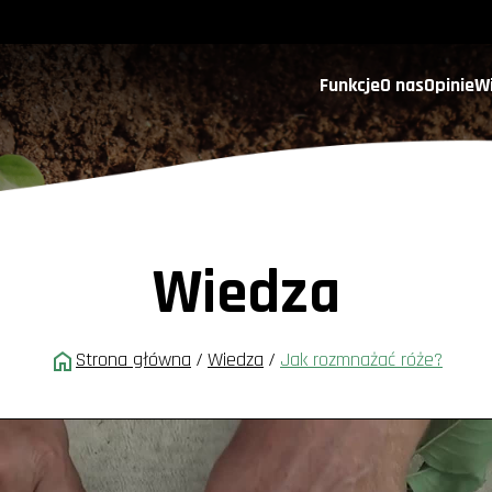
Funkcje
O nas
Opinie
W
Wiedza
Strona główna
/
Wiedza
/
Jak rozmnażać róże?