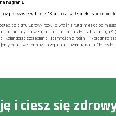
na nagraniu.
óż po czasie w filmie: "
Kontrola sadzonek i sadzenie d
ostęp do
planu uprawy róży
. To właśnie tutaj miesiąc po mies
ałem na metody konwencjonalne i naturalne. Masz też dostęp 9 (
do "
K
alendarza szczepienia i rozmnażania roślin" i "Poradnika s
emy najlepsze terminy szczepienia i rozmnażania roślin roślin
cję i ciesz się zdr