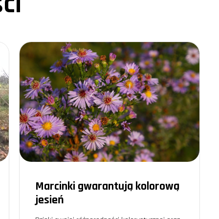
ci
ażanie róż z patyków. Wymaga on jednak nieco więcej cierpliwości i wprawy.
lekcji. Kluczowe jest, aby dobrze przygotować patyki i zapewnić im optymalne
etrzona.
a.
w zakończyło się połowicznym sukcesem. Nie wszystkie sadzonki się przyjęły,
nić, które patyki mają największe szanse na ukorzenienie.
ia róż w Twoim ogrodzie
ztuka, która wymaga cierpliwości, zaangażowania i pasji. Każda metoda, czy 
laczego więc nie spróbować samodzielnie rozmnożyć róże i nie cieszyć się i
 eksperymentować. Każdy sukces cieszy, a każda porażka uczy nas czegoś no
tod i odkrywania świata ogrodnictwa na nowo.
y pąk będzie dowodem na to, że warto podążać za swoją pasją!
Marcinki gwarantują kolorową
jesień