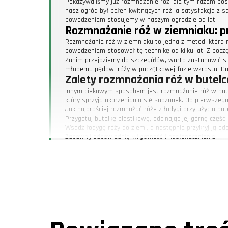
Pokazywaliśmy już rozmnażanie róż, ale tym razem pos
nasz ogród był pełen kwitnących róż, a satysfakcja z
powodzeniem stosujemy w naszym ogrodzie od lat.
Rozmnażanie róż w ziemniaku: p
Rozmnażanie róż w ziemniaku to jedna z metod, która 
powodzeniem stosował tę technikę od kilku lat. Z poc
Zanim przejdziemy do szczegółów, warto zastanowić si
młodemu pędowi róży w początkowej fazie wzrostu. Co 
Zalety rozmnażania róż w butelc
Innym ciekawym sposobem jest rozmnażanie róż w butel
który sprzyja ukorzenianiu się sadzonek. Od pierwszego
Jak najprościej rozmnażać róże z łodygi przy użyciu but
Przygotuj butelkę plastikową, odcinając jej górną część.
Wsadź łodygę róży do ziemi, a następnie przykryj ją odci
Zapewnij odpowiednią wilgotność i nasłonecznienie.
Inne niekonwencjonalne metody: 
Chociaż jeszcze nie mieliśmy okazji wypróbować rozmnaż
twierdzi, że to niezawodne sposoby, które zawsze przyn
Kiedy rozmnażać róże, aby osiąg
To pytanie retoryczne, które warto zadać sobie przed
momentem jest wczesna wiosna lub późne lato, kiedy w
W naszym ogrodzie zawsze staramy się wykorzystać każ
sukces zależał od właściwego doboru dnia, a także trosk
Rozmnażanie róż z patyków: jak 