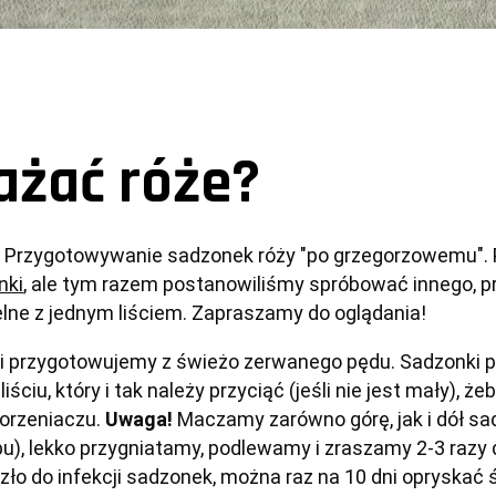
ażać róże?
nki
, ale tym razem postanowiliśmy spróbować innego, p
lne z jednym liściem. Zapraszamy do oglądania!
i przygotowujemy z świeżo zerwanego pędu. Sadzonki p
ciu, który i tak należy przyciąć (jeśli nie jest mały), ż
rzeniaczu. 
Uwaga!
 Maczamy zarówno górę, jak i dół s
), lekko przygniatamy, podlewamy i zraszamy 2-3 razy d
zło do infekcji sadzonek, można raz na 10 dni opryskać