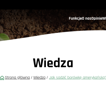
Funkcje
O nas
Opinie
W
Wiedza
Strona główna
/
Wiedza
/
Jak sadzić borówkę amerykańską