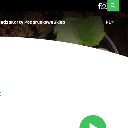
iedza
Karty Podarunkowe
Sklep
PL
?