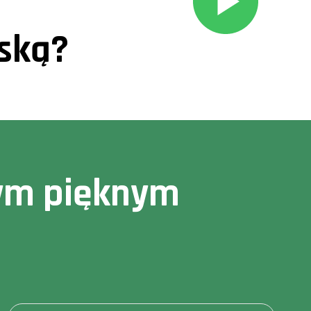
ską?
owym pięknym