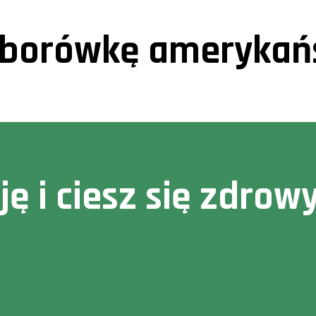
ć borówkę amerykań
cję i ciesz się zdr