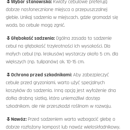
🌷Wybór stanowiska:
Kwiaty cebulowe preferują
dobrze nasłonecznione miejsca o przepuszczalnej
glebie. Unikaj sadzenia w miejscach, gdzie gromadzi się
woda, bo cebule mogą zgnić.
🌷
Głębokość sadzenia:
Ogólna zasada to sadzenie
cebul na głębokość trzykrotności ich wysokości. Dla
małych cebul (np. krokusów) wystarczy około 5 cm, dla
większych (np. tulipanów) ok. 10-15 cm.
🌷
Ochrona przed szkodnikami:
Aby zabezpieczyć
cebule przed gryzoniami, warto użyć specjalnych
koszyków do sadzenia. Inną opcją jest wyłożenie dna
dołka drobną siatką, która uniemożliwi dostęp
szkodnikom, ale nie przeszkodzi roślinom w rozwoju.
🌷
Nawóz:
Przed sadzeniem warto wzbogacić glebę o
dobrze rozłożony kompost lub nawóz wieloskładnikowy,