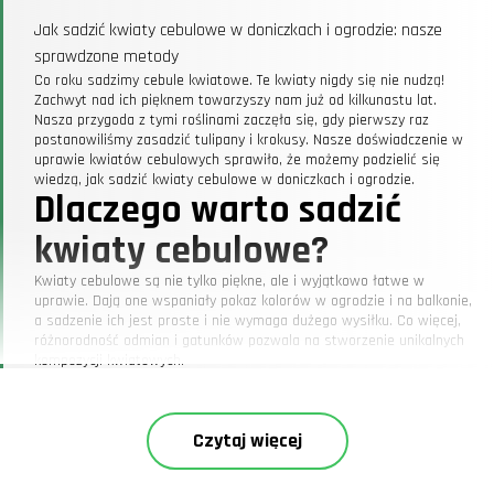
Jak sadzić kwiaty cebulowe w doniczkach i ogrodzie: nasze
sprawdzone metody
Co roku sadzimy cebule kwiatowe. Te kwiaty nigdy się nie nudzą!
Zachwyt nad ich pięknem towarzyszy nam już od kilkunastu lat.
Nasza przygoda z tymi roślinami zaczęła się, gdy pierwszy raz
postanowiliśmy zasadzić tulipany i krokusy. Nasze doświadczenie w
uprawie kwiatów cebulowych sprawiło, że możemy podzielić się
wiedzą, jak sadzić kwiaty cebulowe w doniczkach i ogrodzie.
Dlaczego warto sadzić
kwiaty cebulowe?
Kwiaty cebulowe są nie tylko piękne, ale i wyjątkowo łatwe w
uprawie. Dają one wspaniały pokaz kolorów w ogrodzie i na balkonie,
a sadzenie ich jest proste i nie wymaga dużego wysiłku. Co więcej,
różnorodność odmian i gatunków pozwala na stworzenie unikalnych
kompozycji kwiatowych.
Zalety kwiatów cebulowych
Prostość uprawy:
Nawet początkujący ogrodnicy mogą cieszyć się
sukcesem.
Czytaj więcej
Różnorodność:
Wybór kolorów, kształtów i rozmiarów jest ogromny.
Długowieczność:
Cebulki mogą przetrwać wiele sezonów.
Wczesne kwitnienie:
Niektóre kwiaty cebulowe cieszą oko już na