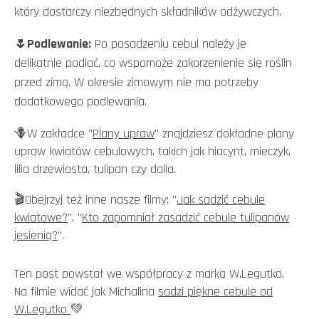
który dostarczy niezbędnych składników odżywczych.
🌷
Podlewanie:
Po posadzeniu cebul należy je
delikatnie podlać, co wspomoże zakorzenienie się roślin
przed zimą. W okresie zimowym nie ma potrzeby
dodatkowego podlewania.
🪻W zakładce "
Plany upraw
" znajdziesz dokładne plany
upraw kwiatów cebulowych, takich jak hiacynt, mieczyk,
lilia drzewiasta, tulipan czy dalia.
🎬
Obejrzyj też inne nasze filmy:
"
Jak sadzić cebule
kwiatowe?
", "
Kto zapomniał zasadzić cebule tulipanów
jesienią?
".
Ten post powstał we współpracy z marką W.Legutko.
Na filmie widać jak Michalina
sadzi piękne cebule od
W.Legutko
💚