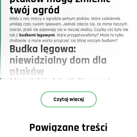
twój ogród
Wielu z nas marzy o ogrodzie pełnym ptaków, które codziennie
umilają czas swoim śpiewem. Jednak zdarza się, że mimo naszych
starań, ptaki nie pojawiają się w naszej okolicy. Czyżby coś było nie
tak z
budkami lęgowymi
, które przygotowaliśmy? Może to tylko
złudzenie, a może warto przyjrzeć się bliżej naszym budkom?
Budka lęgowa:
niewidzialny dom dla
ptaków
Jednym z najważniejszych elementów, które mogą pomóc
przyciągnąć ptaki do naszego ogrodu, są
budki lęgowe dla ptaków
.
Te niepozorne konstrukcje mogą stać się domem dla wielu gatunków,
od sikorek po szpaki. Jednak, jak każda budowla, wymagają one
Czytaj więcej
odpowiednich warunków, aby stały się atrakcyjne dla potencjalnych
lokatorów. Przez lata prób i błędów nauczyliśmy się, że kluczową rolę
odgrywają tu
wymiary budki
oraz miejsce, w którym zostanie ona
zawieszona.
Wybierz odpowiedni typ budki
Powiązane treści
W naszych doświadczeniach z ogrodnictwem często spotykaliśmy się