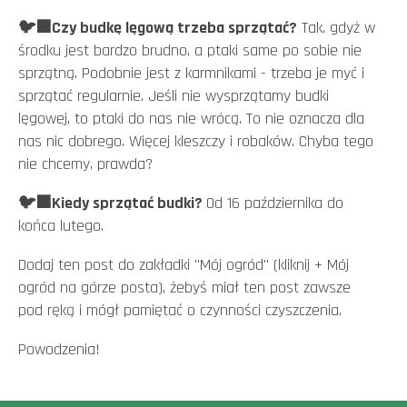
🐦‍⬛Czy budkę lęgową trzeba sprzątać?
Tak, gdyż w
środku jest bardzo brudno, a ptaki same po sobie nie
sprzątną. Podobnie jest z karmnikami - trzeba je myć i
sprzątać regularnie. Jeśli nie wysprzątamy budki
lęgowej, to ptaki do nas nie wrócą. To nie oznacza dla
nas nic dobrego. Więcej kleszczy i robaków. Chyba tego
nie chcemy, prawda?
🐦‍⬛Kiedy sprzątać budki?
Od 16 października do
końca lutego.
Dodaj ten post do zakładki "Mój ogród" (kliknij + Mój
ogród na górze posta), żebyś miał ten post zawsze
pod ręką i mógł pamiętać o czynności czyszczenia.
Powodzenia!