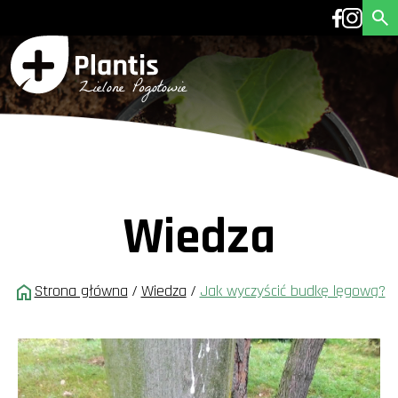
Wiedza
Strona główna
/
Wiedza
/
Jak wyczyścić budkę lęgową?