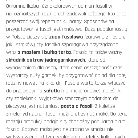
Ogromna liczba różnokolorowych odmian fasoli w
najrozmaitszych rozmiarach zadowoli każdego, kto chce
poszerzać swój repertuar kulinarny. Sposobów na
przygotowanie fasoli jest mnóstwo. Dużą popularnością
w Polsce cieszy się
zupa fasolowa
(zarówno z nasion,
jak i strąków) czy fasolka szparagowa przyrządzona
wraz
z masłem i bułką tartą
. Fasola to także ważny
składnik potraw jednogarnkowych
, które są
wybawieniem dla osób, które cenią oszczędność czasu.
Wystarczy duży garnek, by przygotować obiad dla całej
rodziny nawet na kilka dni. Fasolę warto także włączyć
do przepisów na
sałatki
(np. makaronowe), naleśniki
czy zapiekanki. Wyjątkowo smacznym dodatkiem do
pieczywa jest natomiast
pasta z fasoli
. Z kolei ze
zmielonych ziaren fasoli można otrzymać mąkę. Do tego
rodzaju produkcji nadaje się, chociażby popularna biała
fasola. Gotowa mąka jest neutralna w smaku, nie
wpływa więc pod tym względem na efekty kulinarnych