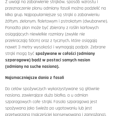
Z uwagi na zabarwienie strąków, sposób wzrostu i
przeznaczenie plonu odmiany fasoli można podzielić na
kilka grup. Najpopularniejsze są strąki o zabarwieniu
żółtym, zielonym, fioletowym i pstrokatym (dwubarwne).
Ponadto plon może być zbierany z roślin karłowych
osiągających niewielkie rozmiary (zwykle nie
przekraczają 50cm) oraz z tycznych, które osiągają
nawet 3 metry wysokości i wymagają podpór. Zebrane
strąki mogą być
spożywane w całości
(odmiany
szparagowe) bądź
w postaci samych nasion
(odmiany na suche nasiona).
Najsmaczniejsze dania z fasoli
Do celów spożywczych wykorzystywane są głównie
nasiona, zawierające dużo białka, a u odmian
szparagowych całe strąki. Fasola szparagowa jest
spożywana jako świeża po ugotowaniu lub jest
przetwarzana (najczęściej konserwowana i zamrażana).