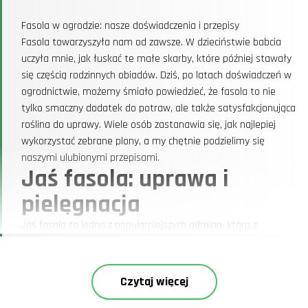
Fasola w ogrodzie: nasze doświadczenia i przepisy
Fasola towarzyszyła nam od zawsze. W dzieciństwie babcia
uczyła mnie, jak łuskać te małe skarby, które później stawały
się częścią rodzinnych obiadów. Dziś, po latach doświadczeń w
ogrodnictwie, możemy śmiało powiedzieć, że fasola to nie
tylko smaczny dodatek do potraw, ale także satysfakcjonująca
roślina do uprawy. Wiele osób zastanawia się, jak najlepiej
wykorzystać zebrane plony, a my chętnie podzielimy się
naszymi ulubionymi przepisami.
Jaś fasola: uprawa i
pielęgnacja
Jaś fasola to jedna z popularniejszych odmian, którą z
powodzeniem uprawiamy w naszym ogrodzie. Co ciekawe, w
ubiegłym roku mieliśmy problem z nadmiernie wilgotnym
latem, co nieco utrudniło dojrzewanie strąków. Jednak dzięki
Czytaj więcej
zastosowaniu podpórek dla roślin udało się uratować większą
część plonów.