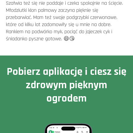
Szałwia też się nie poddaje i czeka spokojnie na ścięcie.
Młodziutki klon palmowy zaczyna pięknie się
przebarwiać. Mam też swoje podgrzybki czerwonawe,
które od kilku lat zadomowiły się u mnie na dobre.
Rankiem na podwórko myk, pociąć do jajeczek cyk i
śniadanko pyszne gotowe. 😄😘
Pobierz aplikację i ciesz się
zdrowym pięknym
ogrodem