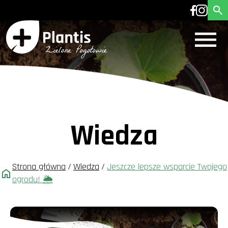
Wiedza
Strona główna
/
Wiedza
/
Jeszcze lepsze wsparcie Twojego
ogrodu! 🌦️