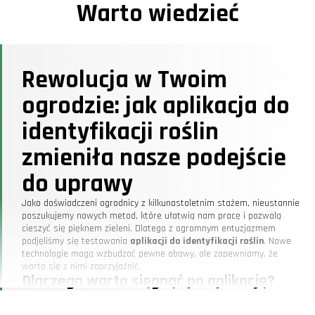
Warto wiedzieć
Rewolucja w Twoim
ogrodzie: jak aplikacja do
identyfikacji roślin
zmieniła nasze podejście
do uprawy
Jako doświadczeni ogrodnicy z kilkunastoletnim stażem, nieustannie
poszukujemy nowych metod, które ułatwią nam pracę i pozwolą
cieszyć się pięknem zieleni. Dlatego z ogromnym entuzjazmem
podjęliśmy się testowania
aplikacji do identyfikacji roślin
. Nowe
technologie mogą wzbudzać pewne obawy, ale zapewniamy, że
warto się z nimi zaprzyjaźnić.
Dlaczego warto sięgnąć po aplikację?
Od zawsze marzyliśmy o własnym zielonym zakątku, gdzie
moglibyśmy odpocząć i cieszyć się obecnością roślin. Jednak zanim