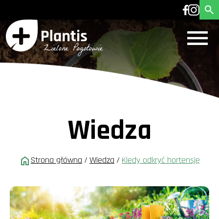
Wiedza
Strona główna
/
Wiedza
/
Kiedy odkryć hortensję