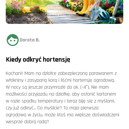
Dorota B.
Kiedy odkryć hortensję
Kochani! Mam na działce zabezpieczoną parawanem z
włókniny i zasypaną korą i liśćmi hortensję ogrodową.
W nocy są jeszcze przymrozki do ok. (-4°). Nie mam
możliwości przyjazdu na działkę, aby osłonić kartonem
w razie spadku temperatury i teraz biję się z myślami,
czy już odkryć... Co myślicie? To moja pierwsza
ogrodowa w życiu, może ktoś ma większe doświadczeni
wesprze dobrą radą?