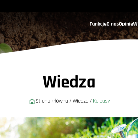
Funkcje
O nas
Opinie
W
Wiedza
Strona główna
/
Wiedza
/
Koleusy