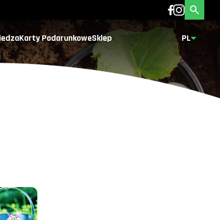
iedza
Karty Podarunkowe
Sklep
PL