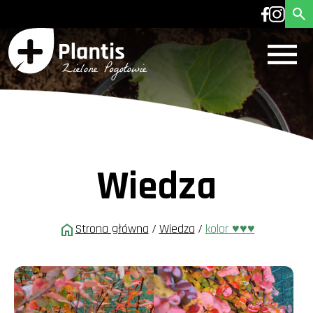
Wiedza
Strona główna
/
Wiedza
/
kolor ♥️♥️♥️