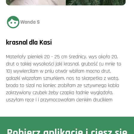
Wanda S
krasnal dla Kasi
Materiały :pieniek 20 - 25 cm średnicy, wys około 20,
drut o takiej wysokości jaki krasnal, grubość (u mnie to
10) wywiercilam w pniu otwór wbiłam mocno drut,
galazki wiązałam sznurkiem, nos to skarpetka z watą,
broda to sizal na koniec zrobiłam ze sztywnego kabla
zakrzywiony czubek żeby czapka ładnie wyglądała,
uszyłam ręce i i przymocowałam cienkim drucikiem
Pobierz aplikację i ciesz się