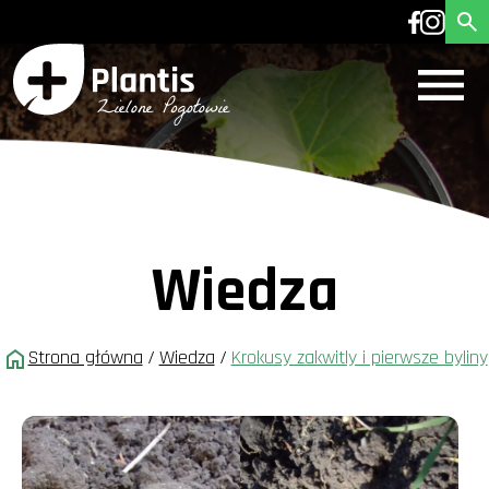
Wiedza
Strona główna
/
Wiedza
/
Krokusy zakwitly i pierwsze byliny