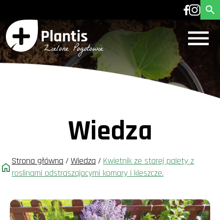
Wiedza
Strona główna
/
Wiedza
/
Kwietnik ze starej palety z
roslinami odstraszajacymi komary i kleszcze.