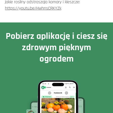
jakie rosliny odstraszaja komary i kleszcze:
https://youtu.be/HwhnsCRKYZk
Pobierz aplikację i ciesz się
zdrowym pięknym
ogrodem