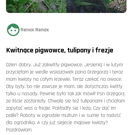
Renax Renax
Kwitnące pigwowce, tulipany i frezje
Dzien dobry. Już zakwitły pigwowce. Jesienią i w lutym
przycięłam je wedle wskazówek pana Grzegorza i teraz
mam kwiaty na całym krzewie. Teraz czekać na owoce.
Oby były, bo nie zawsze je mam, ale dotychczas kwitły
tylko u nasady. Pewnie było tak jak mówił Psn Grzegorz,
ze liście zasłaniały. Chwalę się też tulipanami i chciałam
zapytać was o frezje. Pokładły się i leżą. Czy dać im
paliki? Roboty w ogrodzie multum i w sumie to radość
dla ogrodnika. A czy już siejecie majowe kwiaty?
Pozdrawiam