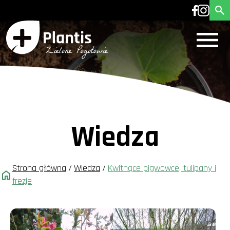
Wiedza
Strona główna
/
Wiedza
/
Kwitnące pigwowce, tulipany i
frezje