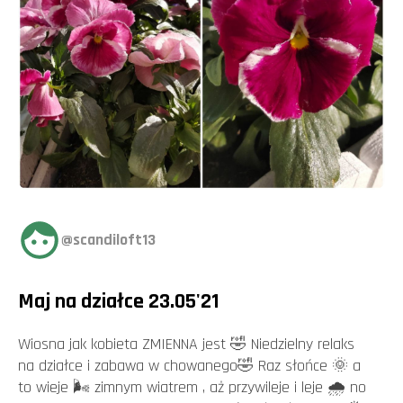
@scandiloft13
Maj na działce 23.05'21
Wiosna jak kobieta ZMIENNA jest 🤣 Niedzielny relaks
na działce i zabawa w chowanego🤣 Raz słońce 🌞 a
to wieje 🌬 zimnym wiatrem , aż przywileje i leje 🌧 no