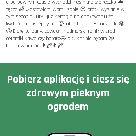
a po pewnym czasie wychodzi nieśmiało słoneczko 🌥 i
tęcza 🌈 .Zostawiam Wam i sobie 😉 bratki wysianie w
tym sezonie Luty i już kwitną a na opakowaniu że
kwitną na następny rok 🙂Lubię takie niespodzianki 🤩
🤩 Białe tulipany, zawciąg_nadmorski, rojnik w śród
ceramiki Kawa czy herata🤣 o cukier nie pytam 😜
Pozdrawiam Cię 👩‍🌾👨‍🌾
Pobierz aplikację i ciesz się
zdrowym pięknym
ogrodem