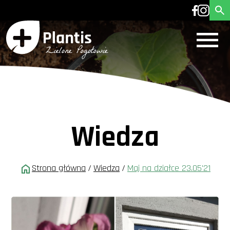
Wiedza
Strona główna
/
Wiedza
/
Maj na działce 23.05'21