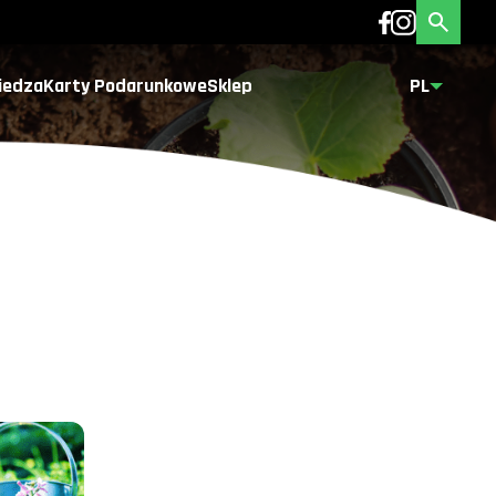
iedza
Karty Podarunkowe
Sklep
PL