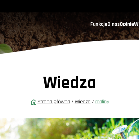
Funkcje
O nas
Opinie
W
Wiedza
Strona główna
/
Wiedza
/
maliny