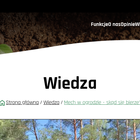
Funkcje
O nas
Opinie
W
Wiedza
Strona główna
/
Wiedza
/
Mech w ogrodzie - skąd się bierze