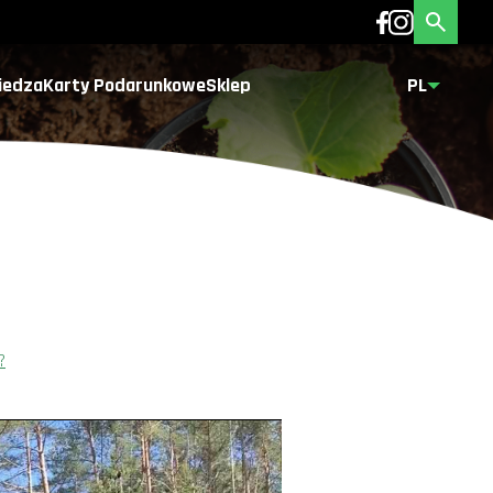
iedza
Karty Podarunkowe
Sklep
PL
?