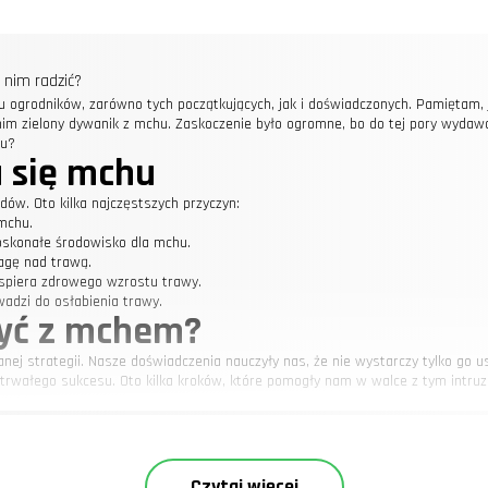
 nim radzić?
 ogrodników, zarówno tych początkujących, jak i doświadczonych. Pamiętam, j
 nim zielony dywanik z mchu. Zaskoczenie było ogromne, bo do tej pory wydaw
hu?
 się mchu
ów. Oto kilka najczęstszych przyczyn:
 mchu.
oskonałe środowisko dla mchu.
agę nad trawą.
wspiera zdrowego wzrostu trawy.
wadzi do osłabienia trawy.
zyć z mchem?
 strategii. Nasze doświadczenia nauczyły nas, że nie wystarczy tylko go usu
otrwałego sukcesu. Oto kilka kroków, które pomogły nam w walce z tym intru
 w naszym ogrodzie. W naszym przypadku winowajcą okazała się zbyt kwaśna 
pH. Niezwykle pomocna okazała się w tym aplikacja Plantis, która umożliwiła
Czytaj więcej