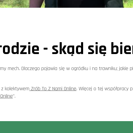
odzie - skąd się bi
my mech. Dlaczego pojawia się w ogródku i na trawniku; jakie pH 
 z kolektywem
Zrób To Z Nami Online
. Więcej o tej współpracy p
 Online
".