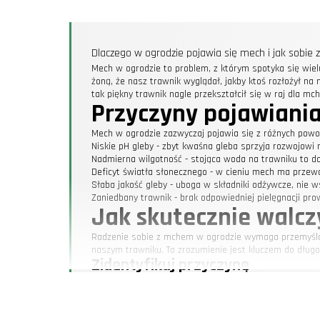
Dlaczego w ogrodzie pojawia się mech i jak sobie z
Mech w ogrodzie to problem, z którym spotyka się wielu
żoną, że nasz trawnik wyglądał, jakby ktoś rozłożył na
tak piękny trawnik nagle przekształcił się w raj dla mc
Przyczyny pojawiania
Mech w ogrodzie zazwyczaj pojawia się z różnych powod
Niskie pH gleby - zbyt kwaśna gleba sprzyja rozwojowi
Nadmierna wilgotność - stojąca woda na trawniku to d
Deficyt światła słonecznego - w cieniu mech ma przew
Słaba jakość gleby - uboga w składniki odżywcze, nie 
Zaniedbany trawnik - brak odpowiedniej pielęgnacji pro
Jak skutecznie walc
Radzenie sobie z mchem w ogrodzie wymaga przemyślanej
naszym trawniku. To zrozumienie jest kluczem do dług
Zidentyfikuj przyczynę
Najpierw należy zrozumieć, co sprzyja rozwojowi mchu
kompost, ale zapomnieliśmy o regularnym sprawdzaniu 
Popraw warunki glebowe