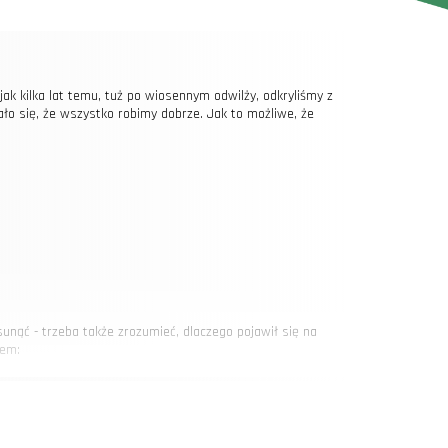
ak kilka lat temu, tuż po wiosennym odwilży, odkryliśmy z
ało się, że wszystko robimy dobrze. Jak to możliwe, że
nąć - trzeba także zrozumieć, dlaczego pojawił się na
zem:
gleba. Co ciekawe, w ubiegłym roku zmienialiśmy
 szybkie zdiagnozowanie problemu.