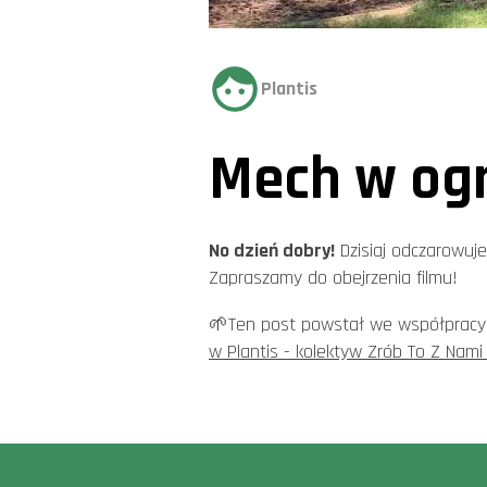
Plantis
Mech w ogr
No dzień dobry!
Dzisiaj odczarowuje
Zapraszamy do obejrzenia filmu!
🌱Ten post powstał we współpracy
w Plantis - kolektyw Zrób To Z Nami