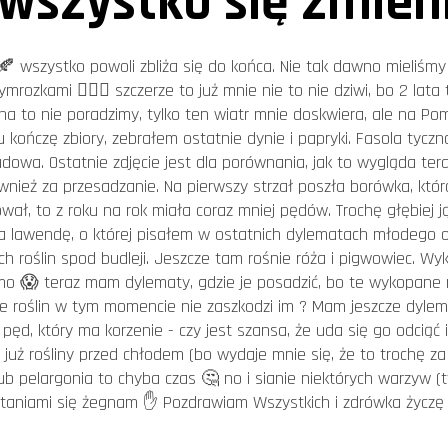
wszystko się zmieni
 wszystko powoli zbliża się do końca. Nie tak dawno mieliśmy 
ymrozkami 🤷🏻‍♂️ szczerze to już mnie nie to nie dziwi, bo 2 la
a to nie poradzimy, tylko ten wiatr mnie doskwiera, ale na Pom
u kończę zbiory, zebrałem ostatnie dynie i papryki. Fasola tyczn
dowa. Ostatnie zdjęcie jest dla porównania, jak to wygląda ter
ównież za przesadzanie. Na pierwszy strzał poszła borówka, któ
ał, to z roku na rok miała coraz mniej pędów. Trochę głębiej 
za lawendę, o której pisałem w ostatnich dylematach młodego og
 roślin spod budleji. Jeszcze tam rośnie róża i pigwowiec. Wyk
samo 😱 teraz mam dylematy, gdzie je posadzić, bo te wykopa
ie roślin w tym momencie nie zaszkodzi im ? Mam jeszcze dylema
pęd, który ma korzenie - czy jest szansa, że uda się go odciąć
 już rośliny przed chłodem (bo wydaje mnie się, że to trochę 
ub pelargonia to chyba czas 🤔 no i sianie niektórych warzyw (ty
pytaniami się żegnam ✋ Pozdrawiam Wszystkich i zdrówka życz