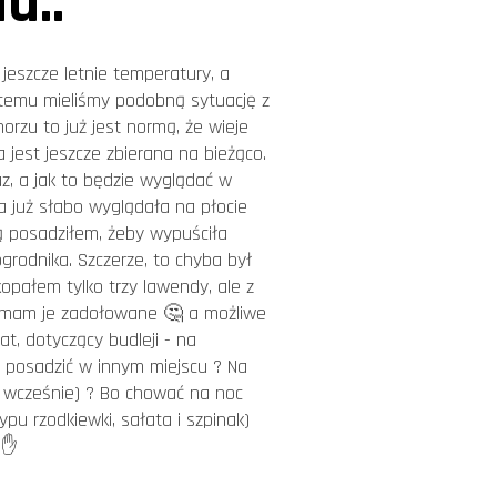
a..
jeszcze letnie temperatury, a
ta temu mieliśmy podobną sytuację z
orzu to już jest normą, że wieje
a jest jeszcze zbierana na bieżąco.
az, a jak to będzie wyglądać w
ra już słabo wyglądała na płocie
ją posadziłem, żeby wypuściła
rodnika. Szczerze, to chyba był
opałem tylko trzy lawendy, ale z
ne mam je zadołowane 🤔 a możliwe
t, dotyczący budleji - na
 i posadzić w innym miejscu ? Na
za wcześnie) ? Bo chować na noc
pu rzodkiewki, sałata i szpinak)
ę ✋