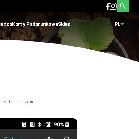
iedza
Karty Podarunkowe
Sklep
PL
zystko się zmienia..