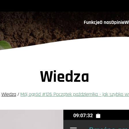
Funkcje
O nas
Opinie
W
Wiedza
/
Wiedza
/
Mój ogród #126 Początek października - jak szybko ws