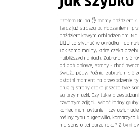
jak szybko 
Czołem Grupa ✋ mamy październik 🍂
teraz już straszą ochłodzeniem i prz
październikowym ochłodzeniem. Nic n
🤷🏻‍♂️ co słychać w ogródku - pomał
Tak samo maliny, które czeka przebu
najbliższych dniach. Zabrałem się r
od południowej strony - choć owocow
świeże pędy. Później zabrałem się 
ostatni moment na przesadzenie tych
drugiej strony czeka jeszcze tyle 
są przymrozki. Czy takie przesadzan
czwartym zdjęciu widać ładny gruby 
koniec mam pytanie - czy osłaniacie
rośliny typu bugenwilla, komarzyca l
ma sens o tej porze roku? Z tymi 