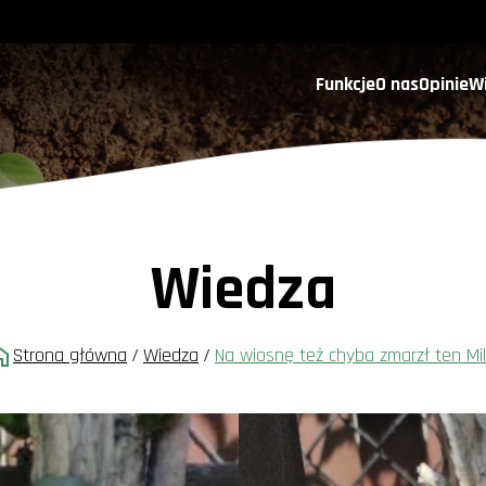
Funkcje
O nas
Opinie
W
Wiedza
Strona główna
/
Wiedza
/
Na wiosnę też chyba zmarzł ten Mil