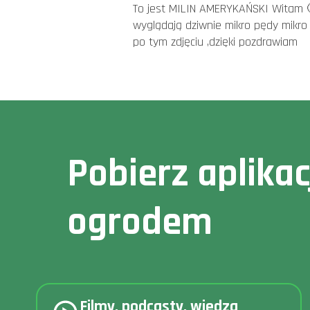
To jest MILIN AMERYKAŃSKI Witam 🧐 
wyglądają dziwnie mikro pędy mikro 
po tym zdjęciu ,dzięki pozdrawiam
Pobierz aplika
ogrodem
Filmy, podcasty, wiedza