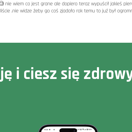
nie wiem co jest grane ale dopiero teraz wypuścił jakieś pier
liście ,nie widze żeby go coś zjadało rok temu to juź był ogrom
cję i ciesz się zdr