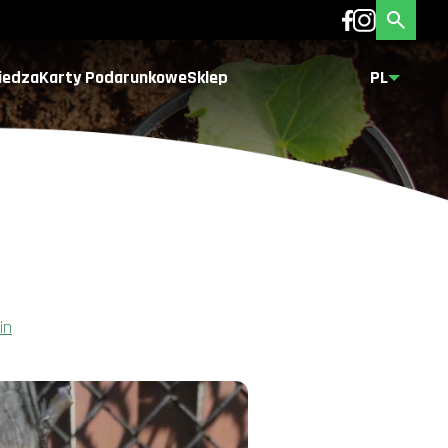
iedza
Karty Podarunkowe
Sklep
PL
in