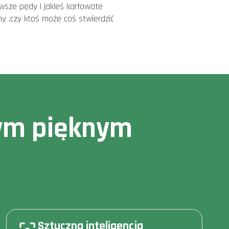
wsze pędy i jakieś karłowate
ny ,czy ktoś może coś stwierdzić
owym pięknym
Sztuczna inteligencja