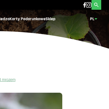
iedza
Karty Podarunkowe
Sklep
PL
ed mrozem