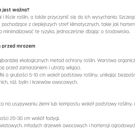
 jest ważna?
 i liście roślin, a także przyczynić się do ich wysychania. Szcze
pochodzące z cieplejszych stref klimatycznych, takie jak horte
 minimalizować te ryzyka, jednocześnie dbając o środowisko.
in przed mrozem
ajbardziej ekologicznych metod ochrony roślin. Warstwa organicz
lebę przed zamarzaniem i utratą wilgoci.
ki o grubości 5-10 cm wokół podstawy rośliny, unikając bezpo
tnich, róż, bylin i krzewów owocowych.
 na usypywaniu ziemi lub kompostu wokół podstawy rośliny, ab
ości 20-30 cm wokół łodygi.
okwiatowych, młodych drzewek owocowych i hortensji ogrodowy