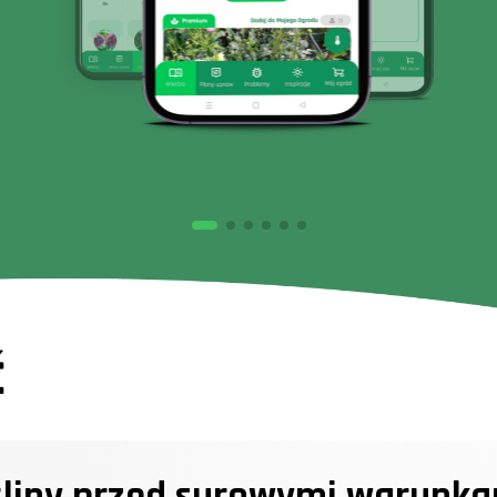
ć
ośliny przed surowymi warunk