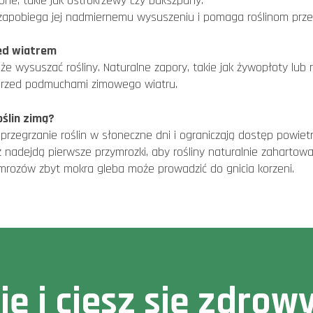
elone, takie jak ostrokrzewy czy bukszpany.
 zapobiega jej nadmiernemu wysuszeniu i pomaga roślinom prz
zed wiatrem
że wysuszać rośliny. Naturalne zapory, takie jak żywopłoty lub 
ny przed podmuchami zimowego wiatru.
oślin zimą?
egrzanie roślin w słoneczne dni i ograniczają dostęp powietrz
aż nadejdą pierwsze przymrozki, aby rośliny naturalnie zahartow
mrozów zbyt mokra gleba może prowadzić do gnicia korzeni.
cję i ciesz się zdr