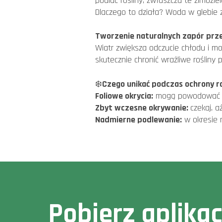
podlać rośliny, zwłaszcza te zimozi
Dlaczego to działa? Woda w glebie
Tworzenie naturalnych zapór pr
Wiatr zwiększa odczucie chłodu i mo
skutecznie chronić wrażliwe rośli
❄️
Czego unikać podczas ochrony r
Foliowe okrycia:
mogą powodować prz
Zbyt wczesne okrywanie:
czekaj, 
Nadmierne podlewanie:
w okresie 
Pobierz aplika