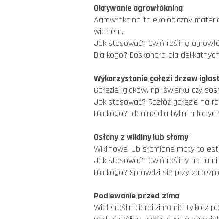
Okrywanie agrowłókniną
Agrowłóknina to ekologiczny materi
wiatrem.
Jak stosować? Owiń roślinę agrowłó
Dla kogo? Doskonała dla delikatnych
Wykorzystanie gałęzi drzew iglas
Gałęzie iglaków, np. świerku czy s
Jak stosować? Rozłóż gałęzie na ra
Dla kogo? Idealne dla bylin, młodyc
Osłony z wikliny lub słomy
Wiklinowe lub słomiane maty to es
Jak stosować? Owiń rośliny matami,
Dla kogo? Sprawdzi się przy zabezpi
Podlewanie przed zimą
Wiele roślin cierpi zimą nie tylko