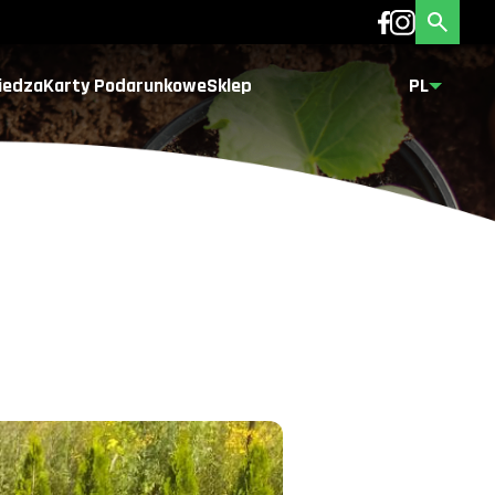
iedza
Karty Podarunkowe
Sklep
PL