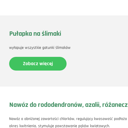
Pułapka na ślimaki
wyłapuje wszystkie gatunki ślimaków
Zobacz więcej
Nawóz do rododendronów, azalii, różanec
Nawóz o obniżonej zawartości chlorków, regulujący kwasowość podłoża 
okres kwitnienia, stymuluje powstawanie pąków kwiatowych.