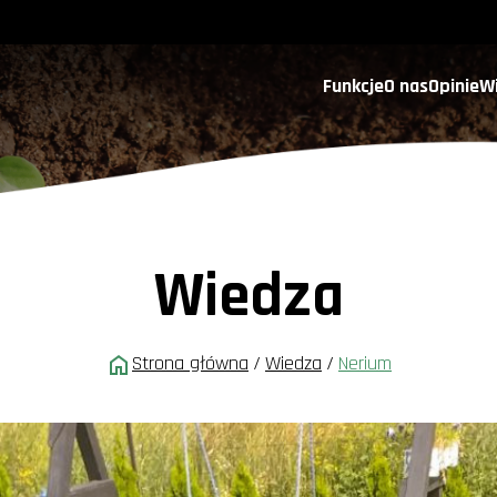
Funkcje
O nas
Opinie
W
Wiedza
Strona główna
/
Wiedza
/
Nerium