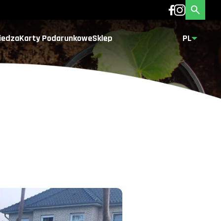
iedza
Karty Podarunkowe
Sklep
PL