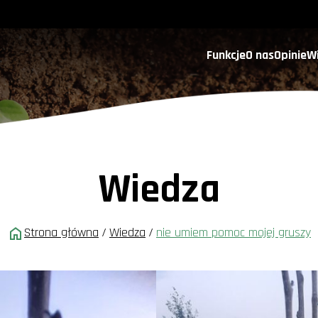
Funkcje
O nas
Opinie
W
Wiedza
Strona główna
/
Wiedza
/
nie umiem pomoc mojej gruszy