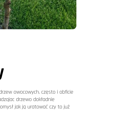
y
 drzew owocowych, często i obficie
adzajac drzewo dokładnie
pomysł jak ją uratować czy to już