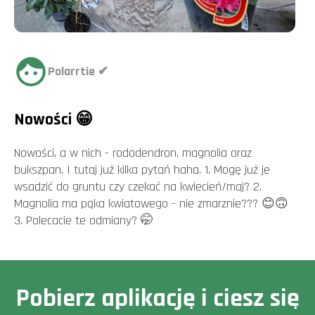
Polarrtie ✔
Nowości 😁
Nowości, a w nich - rododendron, magnolia oraz
bukszpan. I tutaj już kilka pytań haha. 1. Mogę już je
wsadzić do gruntu czy czekać na kwiecień/maj? 2.
Magnolia ma pąka kwiatowego - nie zmarznie??? 😊🙃
3. Polecacie te odmiany? 🤭
Pobierz aplikację i ciesz się